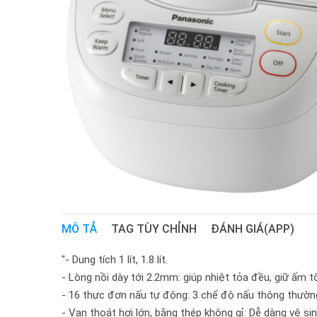
MÔ TẢ
TAG TÙY CHỈNH
ĐÁNH GIÁ(APP)
"- Dung tích 1 lít, 1.8 lít.
- Lòng nồi dày tới 2.2mm: giúp nhiệt tỏa đều, giữ ấm t
- 16 thực đơn nấu tự động: 3 chế độ nấu thông thườn
- Van thoát hơi lớn, bằng thép không gỉ: Dễ dàng vệ si