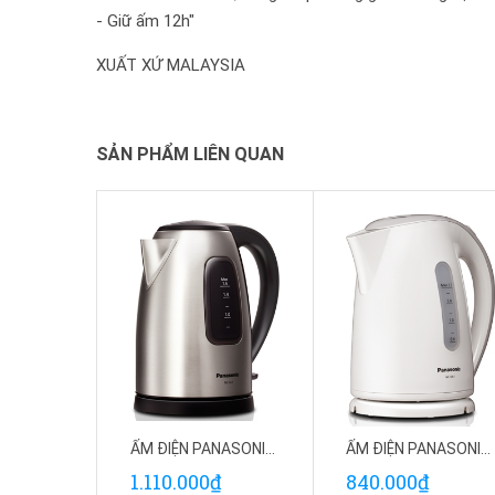
- Giữ ấm 12h"
XUẤT XỨ MALAYSIA
SẢN PHẨM LIÊN QUAN
ẤM ĐIỆN PANASONIC PAAD-NC-SK1BRA
ẤM ĐIỆN PANASONIC PAAD-NC-GK1WRA
1.110.000₫
840.000₫