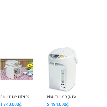
BÌNH THỦY ĐIỆN PANASONIC PABT-NC-EG2200CSY
BÌNH THỦY ĐIỆN PANASONIC PABT-NC-HU301PZSY
1.740.000₫
2.494.000₫
350.0