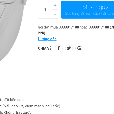
Mua ngay
Giao hàng tận nơi hoặc nhận tại 
Gọi đặt mua
0888817188
hoặc
0888817188
(7
22h)
Hướng dẫn
CHIA SẺ:
ốt, độ bền cao.
g (Nấu gạo lứt, diêm mạch, ngũ cốc)
nh, Không trầy xước