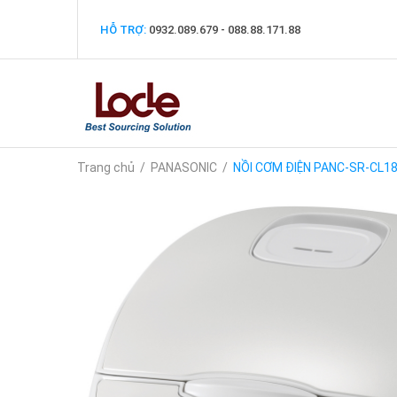
HỖ TRỢ:
0932.089.679 - 088.88.171.88
Trang chủ
/
PANASONIC
/
NỒI CƠM ĐIỆN PANC-SR-CL