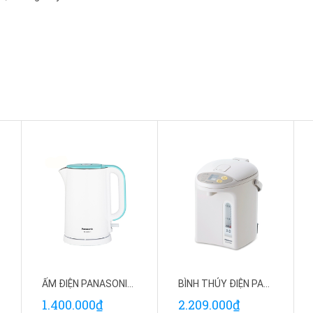
ẤM ĐIỆN PANASONIC PAAD-NC-HKD121WRA
BÌNH THỦY ĐIỆN PANASONIC PABT-NC-BG3000CSY
1.400.000₫
2.209.000₫