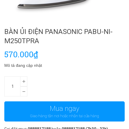
BÀN ỦI ĐIỆN PANASONIC PABU-NI-
M250TPRA
570.000₫
Mô tả đang cập nhật
Mua ngay
Giao hàng tận nơi hoặc nhận tại cửa hàng
Gọi đặt mua
0888817188
hoặc
0888817188
(7h30 - 22h)