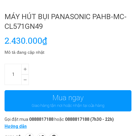
MÁY HÚT BỤI PANASONIC PAHB-MC-
CL571GN49
2.430.000₫
Mô tả đang cập nhật
Mua ngay
Giao hàng tận nơi hoặc nhận tại cửa hàng
Gọi đặt mua
0888817188
hoặc
0888817188
(7h30 - 22h)
Hướng dẫn