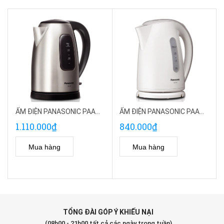
ẤM ĐIỆN PANASONIC PAAD-NC-SK1BRA
ẤM ĐIỆN PANASONIC PAAD-NC-GK1WRA
1.110.000₫
840.000₫
Mua hàng
Mua hàng
TỔNG ĐÀI GÓP Ý KHIẾU NẠI
(08h00 - 21h00 tất cả các ngày trong tuần)