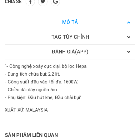
CHIA SẺ:
MÔ TẢ
TAG TÙY CHỈNH
ĐÁNH GIÁ(APP)
"- Công nghệ xoáy cực đại, bộ lọc Hepa.
- Dung tích chứa bụi: 2.2 lít.
- Công suất đầu vào tối đa: 1600W.
- Chiều dài dây nguồn 5m.
- Phụ kiện: Đầu hút khe, Đầu chải bụi"
XUẤT XỨ: MALAYSIA
SẢN PHẨM LIÊN QUAN