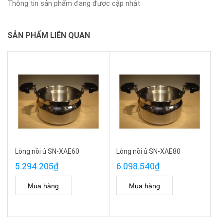
Thông tin sản phẩm đang được cập nhật
SẢN PHẨM LIÊN QUAN
Lòng nồi ủ SN-XAE60
Lòng nồi ủ SN-XAE80
5.294.205₫
6.098.540₫
Mua hàng
Mua hàng