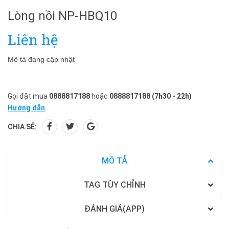
Lòng nồi NP-HBQ10
Liên hệ
Mô tả đang cập nhật
Gọi đặt mua
0888817188
hoặc
0888817188
(7h30 - 22h)
Hướng dẫn
CHIA SẺ:
MÔ TẢ
TAG TÙY CHỈNH
ĐÁNH GIÁ(APP)