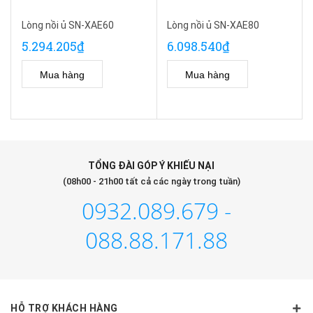
Lòng nồi ủ SN-XAE60
Lòng nồi ủ SN-XAE80
5.294.205₫
6.098.540₫
Mua hàng
Mua hàng
TỔNG ĐÀI GÓP Ý KHIẾU NẠI
(08h00 - 21h00 tất cả các ngày trong tuần)
0932.089.679 -
088.88.171.88
HỖ TRỢ KHÁCH HÀNG