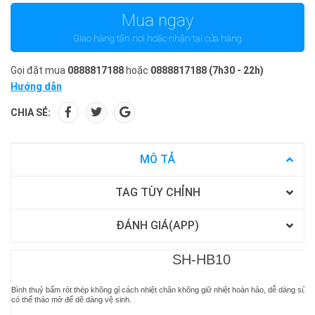
Mua ngay
Giao hàng tận nơi hoặc nhận tại cửa hàng
Gọi đặt mua
0888817188
hoặc
0888817188
(7h30 - 22h)
Hướng dẫn
CHIA SẺ:
MÔ TẢ
TAG TÙY CHỈNH
ĐÁNH GIÁ(APP)
SH-HB10
Bình thuỷ bấm rót thép không gỉ cách nhiệt chân không giữ nhiệt hoàn hảo, dễ dàng sử dụ
có thể tháo mở để dẽ dàng vệ sinh.