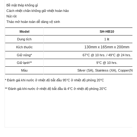
Bề mặt thép không gỉ
Cách nhiệt chân không giữ nhiệt hoàn hảo
Nút rót
Tháo mở hoàn toàn dễ dàng vệ sinh
Model
SH-HB10
Dung tích
1 lit
130mm x 165mm x 200mm
Kích thước
Giữ nóng*
67°C @ 10 hrs. / 49°C @ 24 hrs.
Giữ lạnh**
9°C @ 10 hrs.
Màu
Silver (SA), Stainless (XA), Copper(NZ)
* Đánh giá khi nước ở nhiệt độ bắt đầu 95°C ở nhiệt độ phòng 20°C
** Đánh giá khi nước ở nhiệt độ bắt đầu là 4°C ở nhiệt độ phòng 20°C