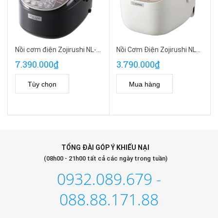
Nồi cơm điện Zojirushi NL-GAQ10
Nồi Cơm Điện Zojirushi NL-BGQ05
7.390.000₫
3.790.000₫
Tùy chọn
Mua hàng
TỔNG ĐÀI GÓP Ý KHIẾU NẠI
(08h00 - 21h00 tất cả các ngày trong tuần)
0932.089.679 -
088.88.171.88