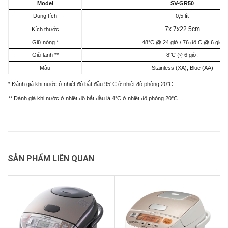
Model
SV-GR50
Dung tích
0,5 lít
7x 7x22.5cm
Kích thước
Giữ nóng *
48°C @ 24 giờ / 76 độ C @ 6 giờ
Giữ lạnh **
8°C @ 6 giờ.
Màu
Stainless (XA), Blue (AA)
* Đánh giá khi nước ở nhiệt độ bắt đầu 95°C ở nhiệt độ phòng 20°C
** Đánh giá khi nước ở nhiệt độ bắt đầu là 4°C ở nhiệt độ phòng 20°C
SẢN PHẨM LIÊN QUAN