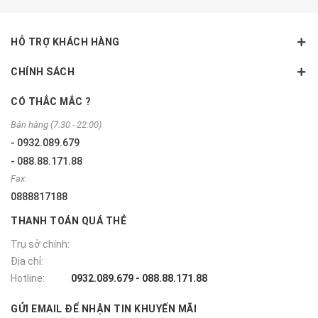
HỖ TRỢ KHÁCH HÀNG
CHÍNH SÁCH
CÓ THẮC MẮC ?
Bán hàng (7:30 - 22:00)
- 0932.089.679
- 088.88.171.88
Fax:
0888817188
THANH TOÁN QUÁ THẺ
Trụ sở chính:
Địa chỉ:
Hotline:
0932.089.679 - 088.88.171.88
GỬI EMAIL ĐỂ NHẬN TIN KHUYẾN MÃI