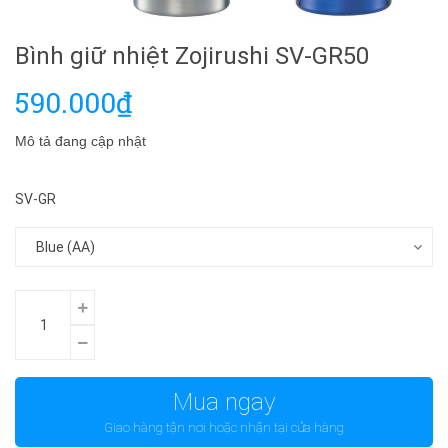
Bình giữ nhiệt Zojirushi SV-GR50
590.000₫
Mô tả đang cập nhật
SV-GR
Mua ngay
Giao hàng tận nơi hoặc nhận tại cửa hàng