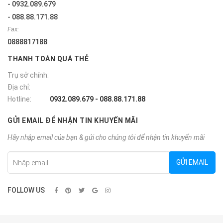
- 0932.089.679
- 088.88.171.88
Fax:
0888817188
THANH TOÁN QUÁ THẺ
Trụ sở chính:
Địa chỉ:
Hotline:
0932.089.679 - 088.88.171.88
GỬI EMAIL ĐỂ NHẬN TIN KHUYẾN MÃI
Hãy nhập email của bạn & gửi cho chúng tôi để nhận tin khuyến mãi
GỬI EMAIL
FOLLOW US