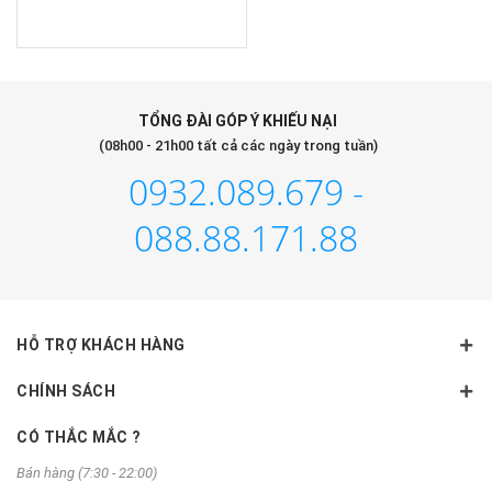
TỔNG ĐÀI GÓP Ý KHIẾU NẠI
(08h00 - 21h00 tất cả các ngày trong tuần)
0932.089.679 -
088.88.171.88
HỖ TRỢ KHÁCH HÀNG
CHÍNH SÁCH
CÓ THẮC MẮC ?
Bán hàng (7:30 - 22:00)