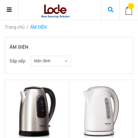
Trang chủ
/
ẤM ĐIỆN
ẤM ĐIỆN
Sắp xếp: